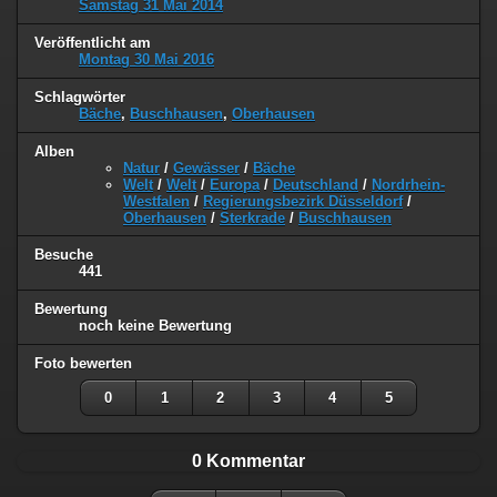
Samstag 31 Mai 2014
Veröffentlicht am
Montag 30 Mai 2016
Schlagwörter
Bäche
,
Buschhausen
,
Oberhausen
Alben
Natur
/
Gewässer
/
Bäche
Welt
/
Welt
/
Europa
/
Deutschland
/
Nordrhein-
Westfalen
/
Regierungsbezirk Düsseldorf
/
Oberhausen
/
Sterkrade
/
Buschhausen
Besuche
441
Bewertung
noch keine Bewertung
Foto bewerten
0
1
2
3
4
5
0 Kommentar