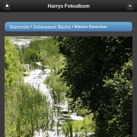
Harrys Fotoalbum
Startseite
/
Schlagwort
Bäche
/
Kleine Emscher