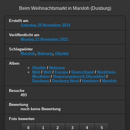
Beim Weihnachtsmarkt in Marxloh (Dusburg)
Erstellt am
Samstag 29 November 2014
Veröffentlicht am
Montag 23 November 2015
Schlagwörter
Marxloh
,
Nahrung
,
Objekte
Alben
Objekte
/
Nahrung
Welt
/
Welt
/
Europa
/
Deutschland
/
Nordrhein-
Westfalen
/
Regierungsbezirk Düsseldorf
/
Duisburg
/
Duisburg Nord
/
Hamborn
/
Marxloh
Besuche
493
Bewertung
noch keine Bewertung
Foto bewerten
0
1
2
3
4
5