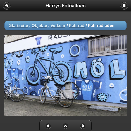
Harrys Fotoalbum
Startseite
/
Objekte
/
Verkehr
/
Fahrrad
/
Fahrradladen