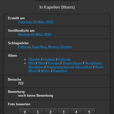
In Kapellen (Moers)
Erstellt am
Samstag 28 März 2015
Veröffentlicht am
Montag 28 März 2016
Schlagwörter
Fahrrad
,
Kapellen
,
Moers
,
Objekte
Alben
Objekte
/
Verkehr
/
Fahrrad
Welt
/
Welt
/
Europa
/
Deutschland
/
Nordrhein-
Westfalen
/
Regierungsbezirk Düsseldorf
/
Kreis
Wesel
/
Moers
/
Kapellen
Besuche
723
Bewertung
noch keine Bewertung
Foto bewerten
0
1
2
3
4
5