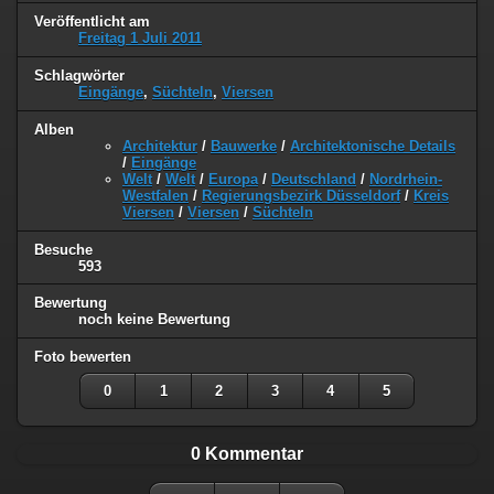
Veröffentlicht am
Freitag 1 Juli 2011
Schlagwörter
Eingänge
,
Süchteln
,
Viersen
Alben
Architektur
/
Bauwerke
/
Architektonische Details
/
Eingänge
Welt
/
Welt
/
Europa
/
Deutschland
/
Nordrhein-
Westfalen
/
Regierungsbezirk Düsseldorf
/
Kreis
Viersen
/
Viersen
/
Süchteln
Besuche
593
Bewertung
noch keine Bewertung
Foto bewerten
0
1
2
3
4
5
0 Kommentar