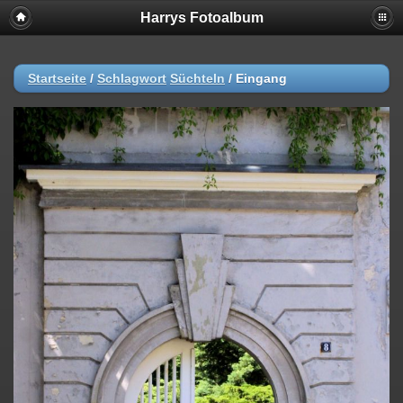
Harrys Fotoalbum
Startseite
/
Schlagwort
Süchteln
/
Eingang