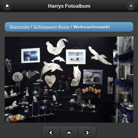
Harrys Fotoalbum
Startseite
/
Schlagwort
Bonn
/
Weihnachtsmarkt