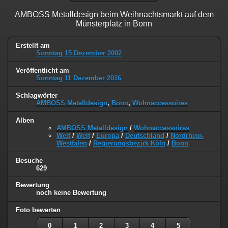
AMBOSS Metalldesign beim Weihnachtsmarkt auf dem
Münsterplatz in Bonn
Erstellt am
Sonntag 15 Dezember 2002
Veröffentlicht am
Sonntag 11 Dezember 2016
Schlagwörter
AMBOSS Metalldesign
,
Bonn
,
Wohnaccessoires
Alben
AMBOSS Metalldesign
/
Wohnaccessoires
Welt
/
Welt
/
Europa
/
Deutschland
/
Nordrhein-
Westfalen
/
Regierungsbezirk Köln
/
Bonn
Besuche
629
Bewertung
noch keine Bewertung
Foto bewerten
0
1
2
3
4
5