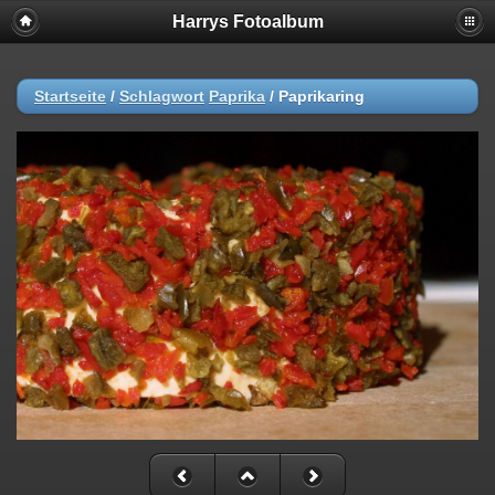
Harrys Fotoalbum
Startseite
/
Schlagwort
Paprika
/
Paprikaring