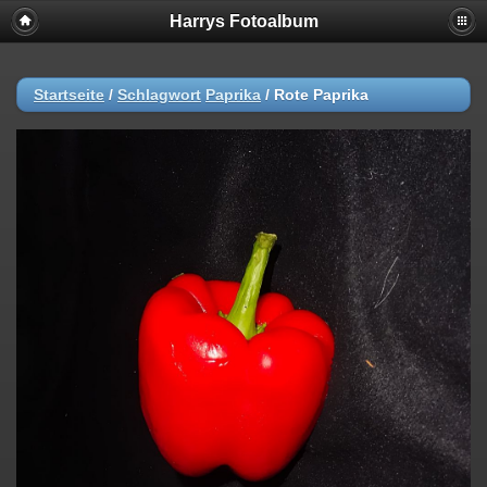
Harrys Fotoalbum
Startseite
/
Schlagwort
Paprika
/
Rote Paprika