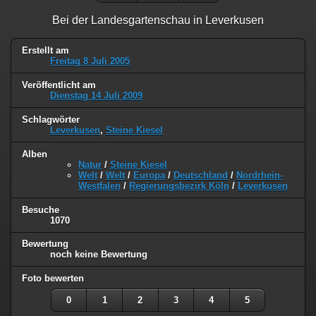
Bei der Landesgartenschau in Leverkusen
Erstellt am
Freitag 8 Juli 2005
Veröffentlicht am
Dienstag 14 Juli 2009
Schlagwörter
Leverkusen
,
Steine Kiesel
Alben
Natur
/
Steine Kiesel
Welt
/
Welt
/
Europa
/
Deutschland
/
Nordrhein-
Westfalen
/
Regierungsbezirk Köln
/
Leverkusen
Besuche
1070
Bewertung
noch keine Bewertung
Foto bewerten
0
1
2
3
4
5