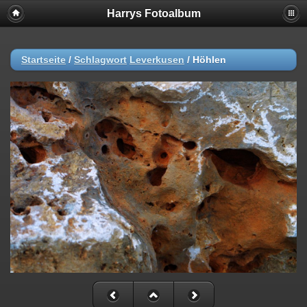
Harrys Fotoalbum
Startseite
/
Schlagwort
Leverkusen
/
Höhlen