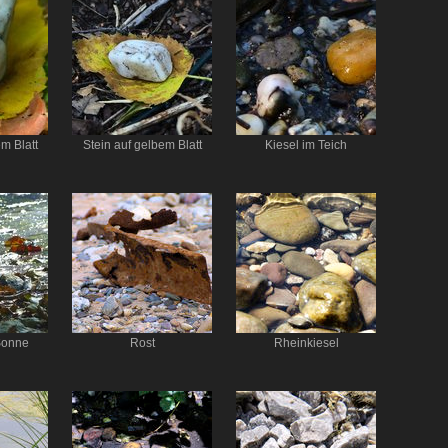
m Blatt
Stein auf gelbem Blatt
Kiesel im Teich
 Sonne
Rost
Rheinkiesel