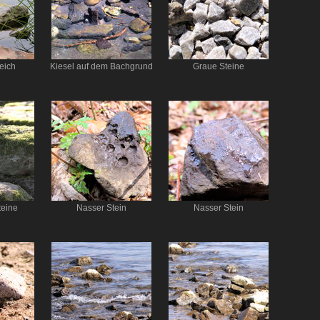
eich
Kiesel auf dem Bachgrund
Graue Steine
eine
Nasser Stein
Nasser Stein