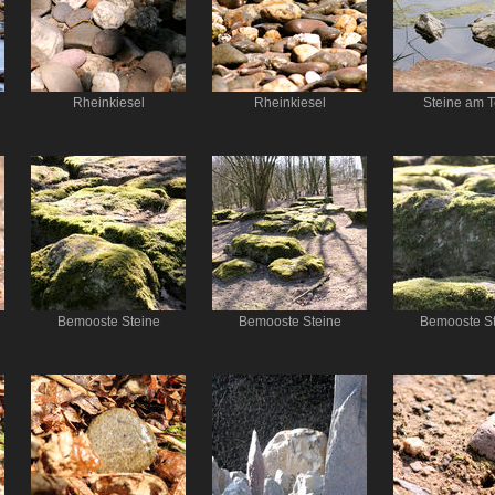
Rheinkiesel
Rheinkiesel
Steine am T
Bemooste Steine
Bemooste Steine
Bemooste St