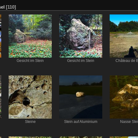
sel
[110]
Gesicht im Stein
Gesicht im Stein
Château de B
Steine
Stein auf Aluminium
Nasse Ste