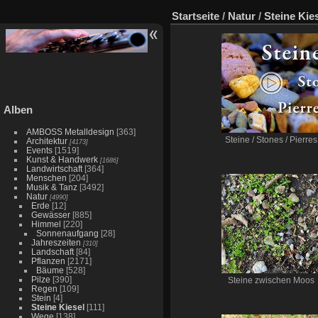
Startseite
/
Natur
/
Steine Kie
Alben
AMBOSS Metalldesign
[363]
Steine / Stones / Pierres
Architektur
[4173]
Events
[1519]
Kunst & Handwerk
[1686]
Landwirtschaft
[364]
Menschen
[204]
Musik & Tanz
[3492]
Natur
[4990]
Erde
[12]
Gewässer
[885]
Himmel
[220]
Sonnenaufgang
[28]
Jahreszeiten
[310]
Landschaft
[84]
Pflanzen
[2171]
Bäume
[528]
Pilze
[390]
Steine zwischen Moos
Regen
[109]
Stein
[4]
Steine Kiesel
[111]
Wege
[138]