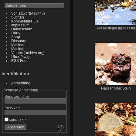
Schlagwörter
(1440)
Suchen
Kommentare
(0)
Impressum
Kieselsteine im Wasser
Datenschutz
Harry
Shop
Diaspora
Mastodon
Mastodon
Videos (archive.org)
Über Piwigo
RSS-Feed
Identifikation
Anmeldung
Nasser roter Stein
Schnelle Anmeldung
Benutzername
Passwort
Auto-Login