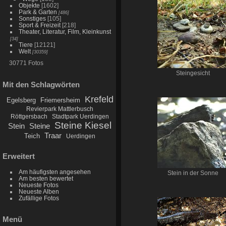
Objekte
[1602]
Park & Garten
[486]
Sonstiges
[105]
Sport & Freizeit
[218]
Theater, Literatur, Film, Kleinkunst
[34]
Tiere
[12121]
Welt
[30359]
30771 Fotos
Steingesicht
Mit den Schlagwörten
Krefeld
Egelsberg
Friemersheim
Revierpark Mattlerbusch
Röttgersbach
Stadtpark Uerdingen
Steine Kiesel
Stein
Steine
Traar
Teich
Uerdingen
Erweitert
Am häufigsten angesehen
Stein in der Sonne
Am besten bewertet
Neueste Fotos
Neueste Alben
Zufällige Fotos
Menü