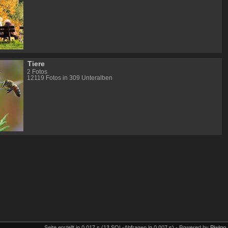
Tiere
2 Fotos
12119 Fotos in 309 Unteralben
Seite erstellt in 0.017 s (13 SQL-Abfragen in 0.007 s) - Powered by
Piwigo