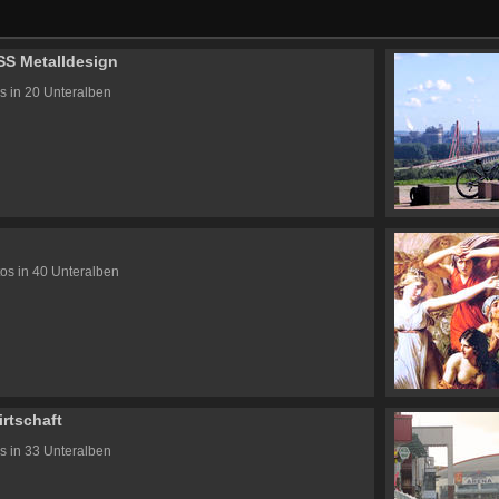
S Metalldesign
s in 20 Unteralben
s
os in 40 Unteralben
rtschaft
s in 33 Unteralben