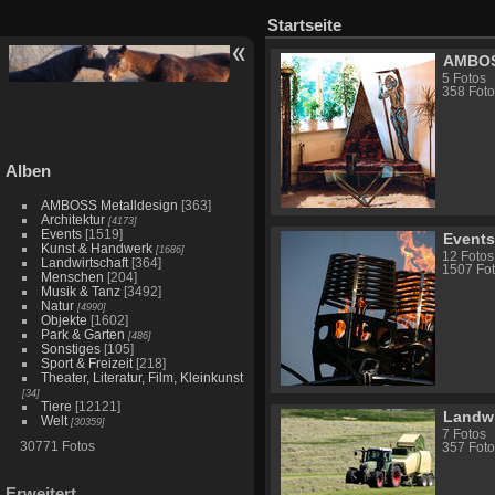
Startseite
AMBOS
5 Fotos
358 Foto
Alben
AMBOSS Metalldesign
[363]
Architektur
[4173]
Events
[1519]
Event
Kunst & Handwerk
[1686]
12 Fotos
Landwirtschaft
[364]
1507 Fot
Menschen
[204]
Musik & Tanz
[3492]
Natur
[4990]
Objekte
[1602]
Park & Garten
[486]
Sonstiges
[105]
Sport & Freizeit
[218]
Theater, Literatur, Film, Kleinkunst
[34]
Tiere
[12121]
Landwi
Welt
[30359]
7 Fotos
30771 Fotos
357 Foto
Erweitert