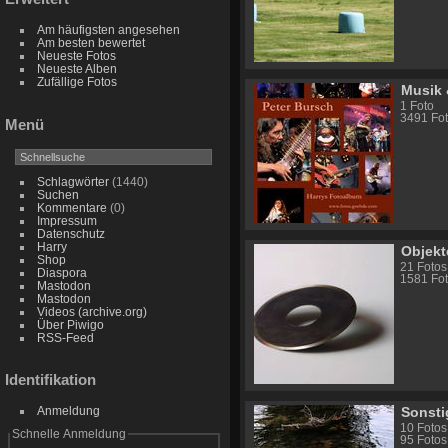
Am häufigsten angesehen
Am besten bewertet
Neueste Fotos
Neueste Alben
Zufällige Fotos
Musik 
1 Foto
3491 Fot
Menü
Schlagwörter
(1440)
Suchen
Kommentare
(0)
Impressum
Datenschutz
Harry
Objekt
Shop
21 Fotos
Diaspora
1581 Fot
Mastodon
Mastodon
Videos (archive.org)
Über Piwigo
RSS-Feed
Identifikation
Sonsti
Anmeldung
10 Fotos
Schnelle Anmeldung
95 Fotos