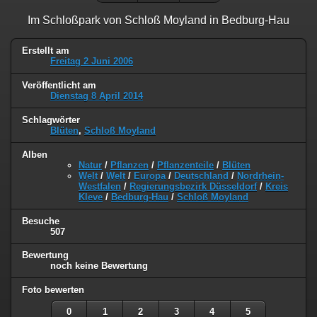
Im Schloßpark von Schloß Moyland in Bedburg-Hau
Erstellt am
Freitag 2 Juni 2006
Veröffentlicht am
Dienstag 8 April 2014
Schlagwörter
Blüten
,
Schloß Moyland
Alben
Natur
/
Pflanzen
/
Pflanzenteile
/
Blüten
Welt
/
Welt
/
Europa
/
Deutschland
/
Nordrhein-
Westfalen
/
Regierungsbezirk Düsseldorf
/
Kreis
Kleve
/
Bedburg-Hau
/
Schloß Moyland
Besuche
507
Bewertung
noch keine Bewertung
Foto bewerten
0
1
2
3
4
5