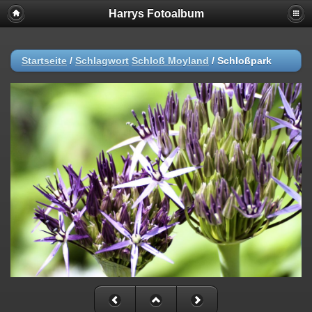
Harrys Fotoalbum
Startseite
/
Schlagwort
Schloß Moyland
/
Schloßpark