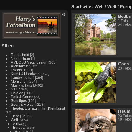
Startseite
/
Welt
/
Welt
/
Euro
Bedbu
1 Foto
54 Fotos
Alben
Remscheid
[2]
Niederrhein
[1]
AMBOSS Metalldesign
[363]
Goch
Architektur
[4173]
23 Fotos
Events
[1519]
Kunst & Handwerk
[1686]
Landwirtschaft
[364]
Menschen
[204]
Musik & Tanz
[3492]
Natur
[4990]
Objekte
[1602]
Park & Garten
[486]
Sonstiges
[105]
Sport & Freizeit
[218]
Theater, Literatur, Film, Kleinkunst
Issum
[34]
23 Fotos
Tiere
[12121]
49 Fotos
Welt
[30359]
Afrika
[3]
Europa
[30345]
Andorra
[1]