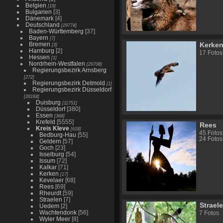
Belgien
[19]
Bulgarien
[3]
Dänemark
[4]
Deutschland
[29774]
Baden-Württemberg
[37]
Bayern
[7]
Bremen
Kerke
[3]
Hamburg
[2]
17 Fotos
Hessen
[1]
Nordrhein-Westfalen
[29708]
Regierungsbezirk Arnsberg
[272]
Regierungsbezirk Detmold
[1]
Regierungsbezirk Düsseldorf
[28184]
Duisburg
[11751]
Düsseldorf
[380]
Essen
[368]
Krefeld
[5555]
Rees
Kreis Kleve
[618]
45 Fotos
Bedburg-Hau
[55]
24 Fotos
Geldern
[57]
Goch
[23]
Isselburg
[54]
Issum
[72]
Kalkar
[71]
Kerken
[17]
Kevelaer
[68]
Rees
[69]
Rheurdt
[59]
Straelen
[7]
Strael
Uedem
[2]
Wachtendonk
[56]
7 Fotos
Wyler Meer
[8]