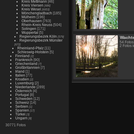
Kreis Mettmann
[46]
Kreis Viersen
[686]
Kreis Wesel
[6953]
Mönchengladbach
[185]
Mülheim
[196]
Oberhausen
[763]
Rhein-Kreis Neuss
[504]
Solingen
[171]
Wuppertal
[5]
Regierungsbezirk Köln
[579]
Wacht
Regierungsbezirk Münster
54 Fotos
[672]
2 Fotos 
Rheinland-Pfalz
[11]
Schleswig-Holstein
[5]
Finnland
[2]
Frankreich
[90]
Griechenland
[7]
Großbritannien
[7]
Irland
[1]
Italien
[77]
Kroatien
[2]
Luxemburg
[2]
Niederlande
[289]
Österreich
[4]
Portugal
[8]
Schweden
[12]
Schweiz
[14]
Serbien
[1]
Spanien
[17]
Türkei
[3]
Ungarn
[8]
30771 Fotos