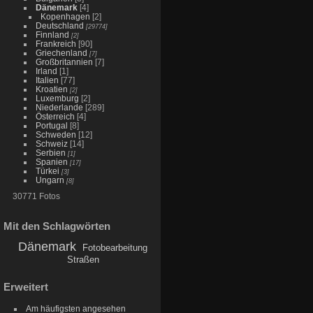
Dänemark
[4]
Kopenhagen
[2]
Deutschland
[29774]
Finnland
[2]
Frankreich
[90]
Griechenland
[7]
Großbritannien
[7]
Irland
[1]
Italien
[77]
Kroatien
[2]
Luxemburg
[2]
Niederlande
[289]
Österreich
[4]
Portugal
[8]
Schweden
[12]
Schweiz
[14]
Serbien
[1]
Spanien
[17]
Türkei
[3]
Ungarn
[8]
30771 Fotos
Mit den Schlagwörten
Dänemark
Fotobearbeitung
Straßen
Erweitert
Am häufigsten angesehen