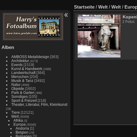
Startseite
/
Welt
/
Welt
/
Euro
Kopen
2 Fotos
Alben
AMBOSS Metalldesign
[363]
Architektur
[4173]
Events
[1519]
Kunst & Handwerk
[1686]
Landwirtschaft
[364]
Menschen
[204]
Musik & Tanz
[3492]
Natur
[4990]
Objekte
[1602]
Park & Garten
[486]
Sonstiges
[105]
Sport & Freizeit
[218]
Theater, Literatur, Film, Kleinkunst
[34]
Tiere
[12121]
Welt
[30359]
Afrika
[3]
Europa
[30345]
Andorra
[1]
Belgien
[19]
Bulgarien
[3]