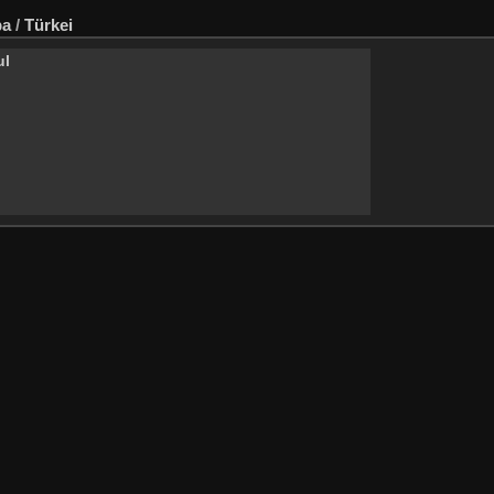
pa
/
Türkei
ul