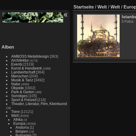
Startseite
/
Welt
/
Welt
/
Euro
Istanb
3 Fotos
Alben
AMBOSS Metalldesign
[363]
Architektur
[4173]
Events
[1519]
Kunst & Handwerk
[1686]
Landwirtschaft
[364]
Menschen
[204]
Musik & Tanz
[3492]
Natur
[4990]
Objekte
[1602]
Park & Garten
[486]
Sonstiges
[105]
Sport & Freizeit
[218]
Theater, Literatur, Film, Kleinkunst
[34]
Tiere
[12121]
Welt
[30359]
Afrika
[3]
Europa
[30345]
Andorra
[1]
Belgien
[19]
Bulgarien
[3]