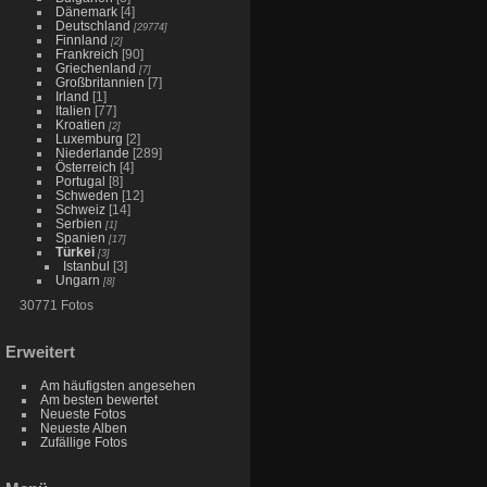
Dänemark
[4]
Deutschland
[29774]
Finnland
[2]
Frankreich
[90]
Griechenland
[7]
Großbritannien
[7]
Irland
[1]
Italien
[77]
Kroatien
[2]
Luxemburg
[2]
Niederlande
[289]
Österreich
[4]
Portugal
[8]
Schweden
[12]
Schweiz
[14]
Serbien
[1]
Spanien
[17]
Türkei
[3]
Istanbul
[3]
Ungarn
[8]
30771 Fotos
Erweitert
Am häufigsten angesehen
Am besten bewertet
Neueste Fotos
Neueste Alben
Zufällige Fotos