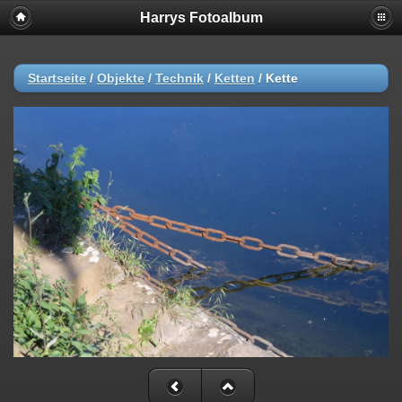
Harrys Fotoalbum
Startseite
/
Objekte
/
Technik
/
Ketten
/
Kette