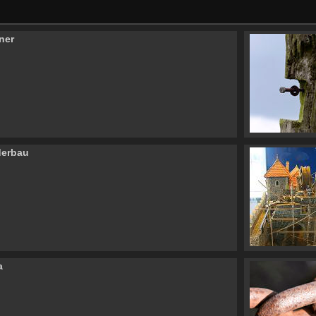
ner
derbau
a