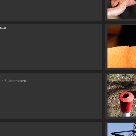
bau
e
 in 5 Unteralben