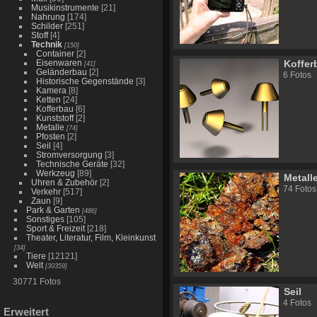
Musikinstrumente
[21]
Nahrung
[174]
Schilder
[251]
Stoff
[4]
Technik
[150]
Container
[2]
Eisenwaren
Koffer
[41]
Geländerbau
[2]
6 Fotos
Historische Gegenstände
[3]
Kamera
[8]
Ketten
[24]
Kofferbau
[6]
Kunststoff
[2]
Metalle
[74]
Pfosten
[2]
Seil
[4]
Stromversorgung
[3]
Technische Geräte
[32]
Werkzeug
[89]
Metall
Uhren & Zubehör
[2]
74 Fotos
Verkehr
[517]
Zaun
[9]
Park & Garten
[486]
Sonstiges
[105]
Sport & Freizeit
[218]
Theater, Literatur, Film, Kleinkunst
[34]
Tiere
[12121]
Welt
[30359]
30771 Fotos
Seil
4 Fotos
Erweitert