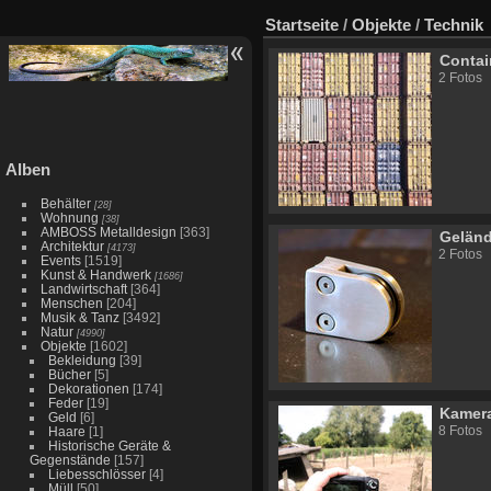
Startseite
/
Objekte
/
Technik
Contai
2 Fotos
Alben
Behälter
[28]
Wohnung
[38]
AMBOSS Metalldesign
[363]
Gelän
Architektur
[4173]
2 Fotos
Events
[1519]
Kunst & Handwerk
[1686]
Landwirtschaft
[364]
Menschen
[204]
Musik & Tanz
[3492]
Natur
[4990]
Objekte
[1602]
Bekleidung
[39]
Bücher
[5]
Dekorationen
[174]
Feder
[19]
Kamer
Geld
[6]
8 Fotos
Haare
[1]
Historische Geräte &
Gegenstände
[157]
Liebesschlösser
[4]
Müll
[50]