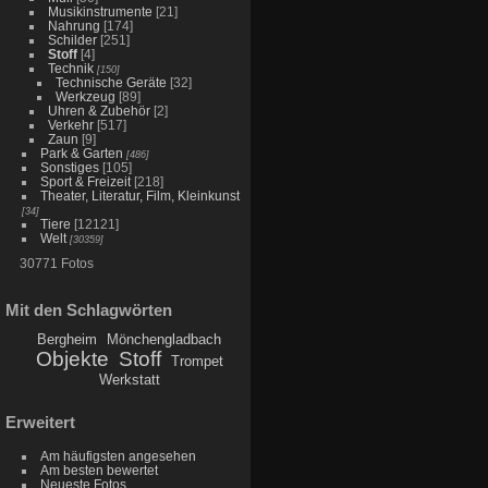
Musikinstrumente
[21]
Nahrung
[174]
Schilder
[251]
Stoff
[4]
Technik
[150]
Technische Geräte
[32]
Werkzeug
[89]
Uhren & Zubehör
[2]
Verkehr
[517]
Zaun
[9]
Park & Garten
[486]
Sonstiges
[105]
Sport & Freizeit
[218]
Theater, Literatur, Film, Kleinkunst
[34]
Tiere
[12121]
Welt
[30359]
30771 Fotos
Mit den Schlagwörten
Bergheim
Mönchengladbach
Objekte
Stoff
Trompet
Werkstatt
Erweitert
Am häufigsten angesehen
Am besten bewertet
Neueste Fotos