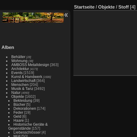
Startseite
/
Objekte
/
Stoff
[4]
Alben
Behälter
[28]
Wohnung
[38]
AMBOSS Metalldesign
[363]
Architektur
[4173]
Events
[1519]
Kunst & Handwerk
[1686]
Landwirtschaft
[364]
Menschen
[204]
Musik & Tanz
[3492]
Natur
[4990]
Objekte
[1602]
Bekleidung
[39]
Bücher
[5]
Dekorationen
[174]
Feder
[19]
Geld
[6]
Haare
[1]
Historische Geräte &
Gegenstände
[157]
Liebesschlösser
[4]
Müll
[50]