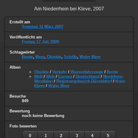
Am Niederrhein bei Kleve, 2007
Erstellt am
Sonntag 11 März 2007
Veröffentlicht am
Freitag 17 Juli 2009
Schlagwörter
Boote
,
Meer
,
Objekte
,
Schiffe
,
Wyler Meer
Alben
Objekte
/
Verkehr
/
Wasserfahrzeuge
/
Boote
Welt
/
Welt
/
Europa
/
Deutschland
/
Nordrhein-
Westfalen
/
Regierungsbezirk Düsseldorf
/
Kreis
Kleve
/
Wyler Meer
Besuche
849
Bewertung
noch keine Bewertung
Foto bewerten
0
1
2
3
4
5