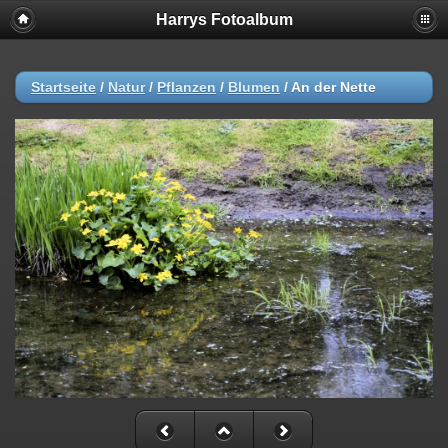
Harrys Fotoalbum
Startseite
/
Natur
/
Pflanzen
/
Blumen
/
An der Nette