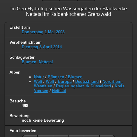
Im Geo-Hydrologischen Wassergarten der Stadtwerke
Nettetal im Kaldenkirchener Grenzwald
Erstellt am
Donnerstag 1 Mai 2008
Veröffentlicht am
Dienstag 8 April 2014
Schlagwörter
Blumen
,
Nettetal
Alben
Natur
/
Pflanzen
/
Blumen
Welt
/
Welt
/
Europa
/
Deutschland
/
Nordrhein-
Westfalen
/
Regierungsbezirk Düsseldorf
/
Kreis
Viersen
/
Nettetal
Besuche
498
Bewertung
noch keine Bewertung
Foto bewerten