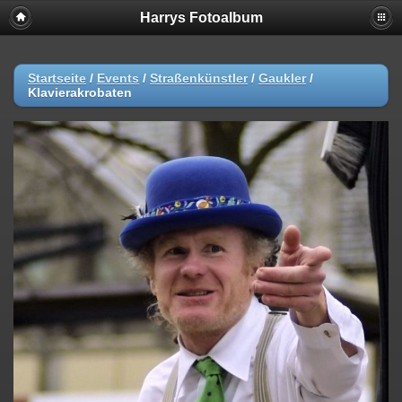
Harrys Fotoalbum
Startseite
/
Events
/
Straßenkünstler
/
Gaukler
/
Klavierakrobaten