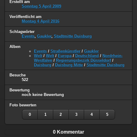
Erstellt am
Sonntag 5 April 2009
Veröffentlicht am
Montag 4 April 2016
Schlagwörter
Events
,
Gaukler
,
Stadtmitte Duisburg
Alben
Events
/
Straßenkünstler
/
Gaukler
Welt
/
Welt
/
Europa
/
Deutschland
/
Nordrhein-
Westfalen
/
Regierungsbezirk Düsseldorf
/
Duisburg
/
Duisburg Mitte
/
Stadtmitte Duisburg
Besuche
522
Bewertung
noch keine Bewertung
Foto bewerten
0
1
2
3
4
5
0 Kommentar