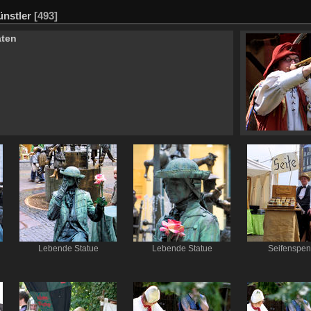
ünstler
[493]
aten
Lebende Statue
Lebende Statue
Seifenspen