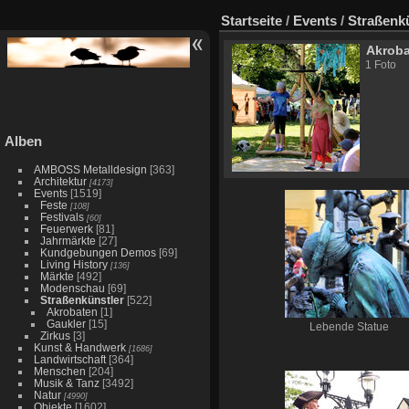
Startseite
/
Events
/
Straßenk
Akrob
1 Foto
Alben
AMBOSS Metalldesign
[363]
Architektur
[4173]
Events
[1519]
Feste
[108]
Festivals
[60]
Feuerwerk
[81]
Jahrmärkte
[27]
Kundgebungen Demos
[69]
Living History
[136]
Märkte
[492]
Modenschau
[69]
Straßenkünstler
[522]
Akrobaten
[1]
Gaukler
[15]
Lebende Statue
Zirkus
[3]
Kunst & Handwerk
[1686]
Landwirtschaft
[364]
Menschen
[204]
Musik & Tanz
[3492]
Natur
[4990]
Objekte
[1602]