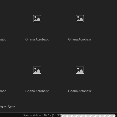
atic
Ghana Acrobatic
Ghana Acrobatic
atic
Ghana Acrobatic
Ghana Acrobatic
etzte Seite
Seite erstellt in 0.027 s (16 SQL-Abfragen in 0.012 s) - Powered by
Piwigo