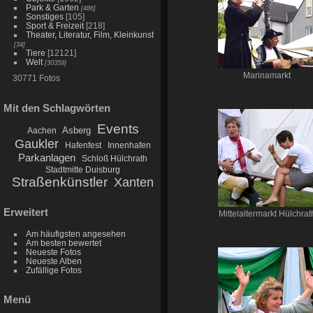
Park & Garten
[486]
Sonstiges
[105]
Sport & Freizeit
[218]
Theater, Literatur, Film, Kleinkunst
[34]
Tiere
[12121]
Welt
[30359]
Marinamarkt
30771 Fotos
Mit den Schlagwörten
Events
Asberg
Aachen
Gaukler
Hafenfest
Innenhafen
Parkanlagen
Schloß Hülchrath
Stadtmitte Duisburg
Straßenkünstler
Xanten
Erweitert
Mittelaltermarkt Hülchrat
Am häufigsten angesehen
Am besten bewertet
Neueste Fotos
Neueste Alben
Zufällige Fotos
Menü