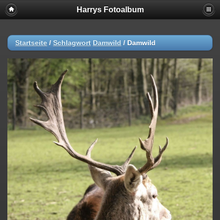
Harrys Fotoalbum
Startseite
/
Schlagwort
Damwild
/
Damwild