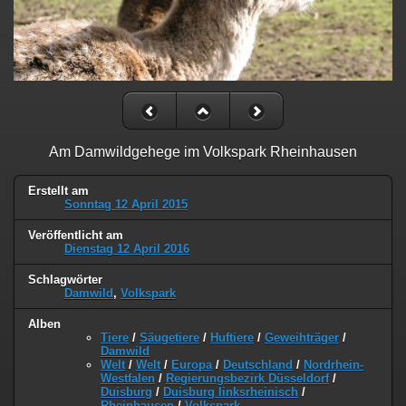
Am Damwildgehege im Volkspark Rheinhausen
Erstellt am
Sonntag 12 April 2015
Veröffentlicht am
Dienstag 12 April 2016
Schlagwörter
Damwild
,
Volkspark
Alben
Tiere
/
Säugetiere
/
Huftiere
/
Geweihträger
/
Damwild
Welt
/
Welt
/
Europa
/
Deutschland
/
Nordrhein-
Westfalen
/
Regierungsbezirk Düsseldorf
/
Duisburg
/
Duisburg linksrheinisch
/
Rheinhausen
/
Volkspark