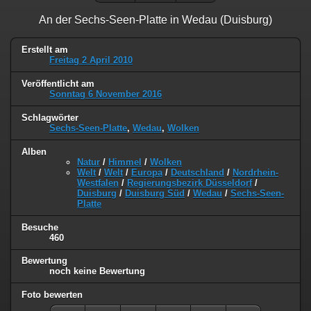
An der Sechs-Seen-Platte in Wedau (Duisburg)
Erstellt am
Freitag 2 April 2010
Veröffentlicht am
Sonntag 6 November 2016
Schlagwörter
Sechs-Seen-Platte
,
Wedau
,
Wolken
Alben
Natur
/
Himmel
/
Wolken
Welt
/
Welt
/
Europa
/
Deutschland
/
Nordrhein-
Westfalen
/
Regierungsbezirk Düsseldorf
/
Duisburg
/
Duisburg Süd
/
Wedau
/
Sechs-Seen-
Platte
Besuche
460
Bewertung
noch keine Bewertung
Foto bewerten