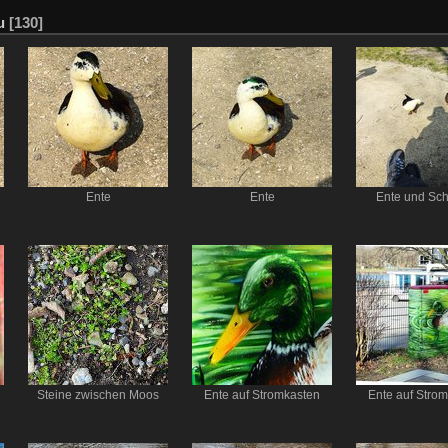
u
[130]
Ente
Ente
Ente und Sch
Steine zwischen Moos
Ente auf Stromkasten
Ente auf Stro