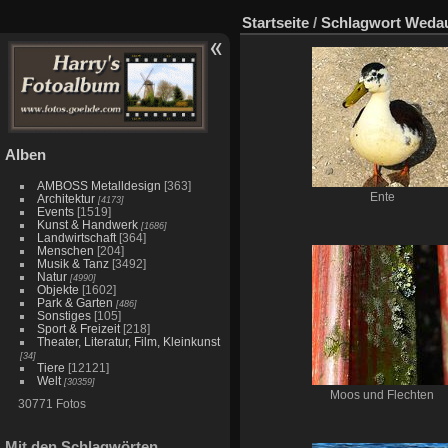
Startseite
/
Schlagwort
Weda
Alben
AMBOSS Metalldesign
[363]
Ente
Architektur
[4173]
Events
[1519]
Kunst & Handwerk
[1686]
Landwirtschaft
[364]
Menschen
[204]
Musik & Tanz
[3492]
Natur
[4990]
Objekte
[1602]
Park & Garten
[486]
Sonstiges
[105]
Sport & Freizeit
[218]
Theater, Literatur, Film, Kleinkunst
[34]
Tiere
[12121]
Welt
[30359]
Moos und Flechten
30771 Fotos
Mit den Schlagwörten