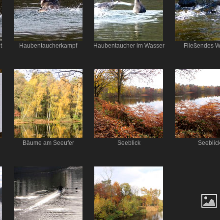
t
Haubentaucherkampf
Haubentaucher im Wasser
Fließendes W
Bäume am Seeufer
Seeblick
Seeblic