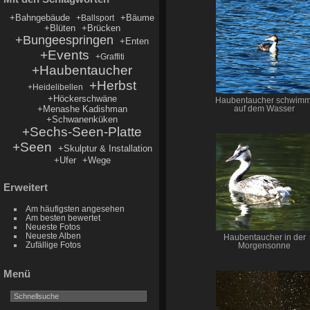
+Bahngebäude
+Bäume
+Ballsport
+Blüten
+Brücken
+Bungeespringen
+Enten
+Events
+Graffiti
+Haubentaucher
+Herbst
+Heidelibellen
+Höckerschwäne
Haubentaucher schwimm
+Menashe Kadishman
auf dem Wasser
+Schwanenküken
+Sechs-Seen-Platte
+Seen
+Skulptur & Installation
+Ufer
+Wege
Erweitert
Am häufigsten angesehen
Am besten bewertet
Neueste Fotos
Neueste Alben
Haubentaucher in der
Zufällige Fotos
Morgensonne
Menü