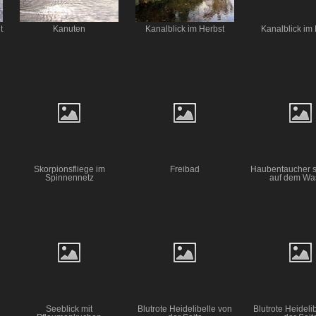
t
Kanuten
Kanalblick im Herbst
Kanalblick im
Skorpionsfliege im
Freibad
Haubentaucher 
Spinnennetz
auf dem Wa
Seeblick mit
Blutrote Heidelibelle von
Blutrote Heideli