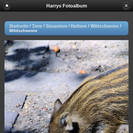
Harrys Fotoalbum
Startseite
/
Tiere
/
Säugetiere
/
Huftiere
/
Wildschweine
/
Wildschweine