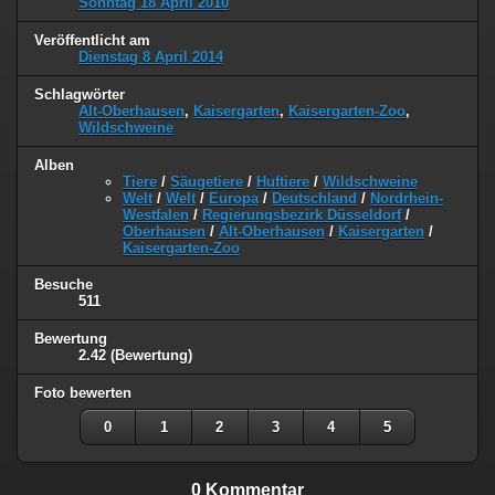
Sonntag 18 April 2010
Veröffentlicht am
Dienstag 8 April 2014
Schlagwörter
Alt-Oberhausen
,
Kaisergarten
,
Kaisergarten-Zoo
,
Wildschweine
Alben
Tiere
/
Säugetiere
/
Huftiere
/
Wildschweine
Welt
/
Welt
/
Europa
/
Deutschland
/
Nordrhein-
Westfalen
/
Regierungsbezirk Düsseldorf
/
Oberhausen
/
Alt-Oberhausen
/
Kaisergarten
/
Kaisergarten-Zoo
Besuche
511
Bewertung
2.42
(Bewertung)
Foto bewerten
0
1
2
3
4
5
0 Kommentar