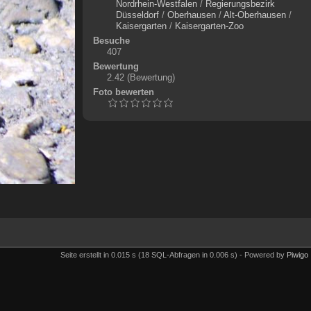
Nordrhein-Westfalen
/
Regierungsbezirk
Düsseldorf
/
Oberhausen
/
Alt-Oberhausen
/
Kaisergarten
/
Kaisergarten-Zoo
Besuche
407
Bewertung
2.42
(Bewertung)
Foto bewerten
Seite erstellt in 0.015 s (18 SQL-Abfragen in 0.006 s) - Powered by
Piwigo