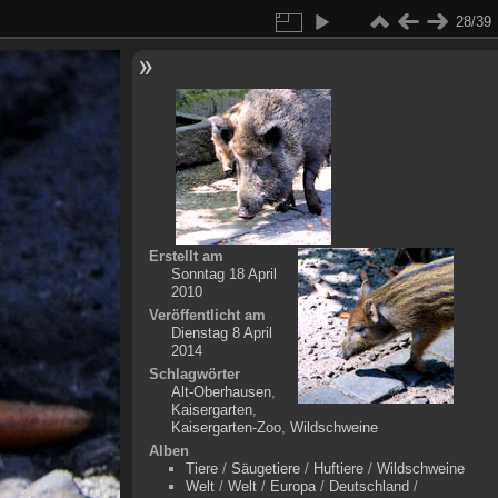
28/39
Erstellt am
Sonntag 18 April
2010
Veröffentlicht am
Dienstag 8 April
2014
Schlagwörter
Alt-Oberhausen
,
Kaisergarten
,
Kaisergarten-Zoo
,
Wildschweine
Alben
Tiere
/
Säugetiere
/
Huftiere
/
Wildschweine
Welt
/
Welt
/
Europa
/
Deutschland
/