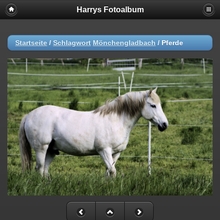
Harrys Fotoalbum
Startseite
/
Schlagwort
Mönchengladbach
/
Pferde