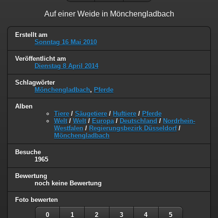
Auf einer Weide in Mönchengladbach
Erstellt am
Sonntag 16 Mai 2010
Veröffentlicht am
Dienstag 8 April 2014
Schlagwörter
Mönchengladbach
,
Pferde
Alben
Tiere
/
Säugetiere
/
Huftiere
/
Pferde
Welt
/
Welt
/
Europa
/
Deutschland
/
Nordrhein-
Westfalen
/
Regierungsbezirk Düsseldorf
/
Mönchengladbach
Besuche
1965
Bewertung
noch keine Bewertung
Foto bewerten
0
1
2
3
4
5