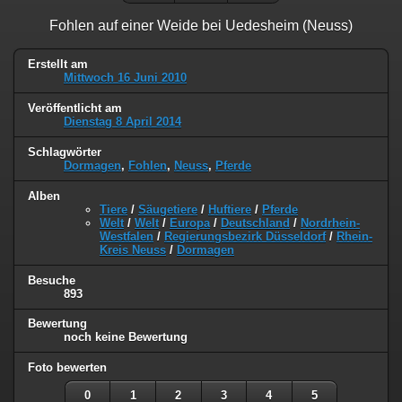
Fohlen auf einer Weide bei Uedesheim (Neuss)
Erstellt am
Mittwoch 16 Juni 2010
Veröffentlicht am
Dienstag 8 April 2014
Schlagwörter
Dormagen
,
Fohlen
,
Neuss
,
Pferde
Alben
Tiere
/
Säugetiere
/
Huftiere
/
Pferde
Welt
/
Welt
/
Europa
/
Deutschland
/
Nordrhein-
Westfalen
/
Regierungsbezirk Düsseldorf
/
Rhein-
Kreis Neuss
/
Dormagen
Besuche
893
Bewertung
noch keine Bewertung
Foto bewerten
0
1
2
3
4
5