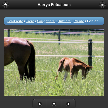
Harrys Fotoalbum
Startseite
/
Tiere
/
Säugetiere
/
Huftiere
/
Pferde
/
Fohlen