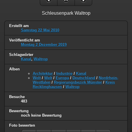
Schleusenpark Waltrop
Erstellt am
Samstag 22 Mai 2010
Veröffentlicht am
Montag 2 Dezember 2019
Schlagwörter
Kanal
,
Waltrop
Alben
Architektur
/
Industrie
/
Kanal
Welt
/
Welt
/
Europa
/
Deutschland
/
Nordrhein-
Westfalen
/
Regierungsbezirk Münster
/
Kreis
Recklinghausen
/
Waltrop
Besuche
483
Bewertung
noch keine Bewertung
Foto bewerten