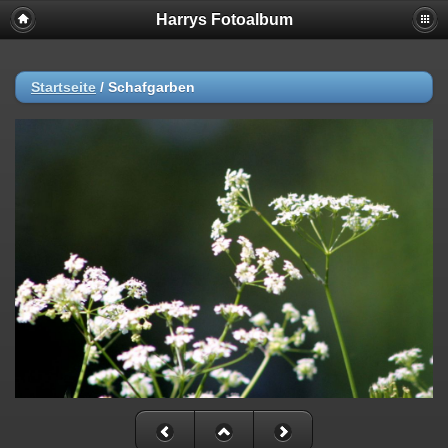
Harrys Fotoalbum
Startseite
/
Schafgarben