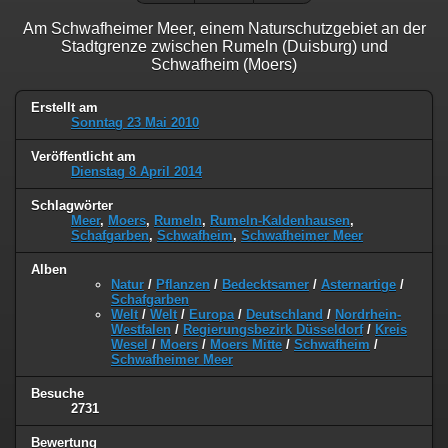
Am Schwafheimer Meer, einem Naturschutzgebiet an der
Stadtgrenze zwischen Rumeln (Duisburg) und
Schwafheim (Moers)
Erstellt am
Sonntag 23 Mai 2010
Veröffentlicht am
Dienstag 8 April 2014
Schlagwörter
Meer
,
Moers
,
Rumeln
,
Rumeln-Kaldenhausen
,
Schafgarben
,
Schwafheim
,
Schwafheimer Meer
Alben
Natur
/
Pflanzen
/
Bedecktsamer
/
Asternartige
/
Schafgarben
Welt
/
Welt
/
Europa
/
Deutschland
/
Nordrhein-
Westfalen
/
Regierungsbezirk Düsseldorf
/
Kreis
Wesel
/
Moers
/
Moers Mitte
/
Schwafheim
/
Schwafheimer Meer
Besuche
2731
Bewertung