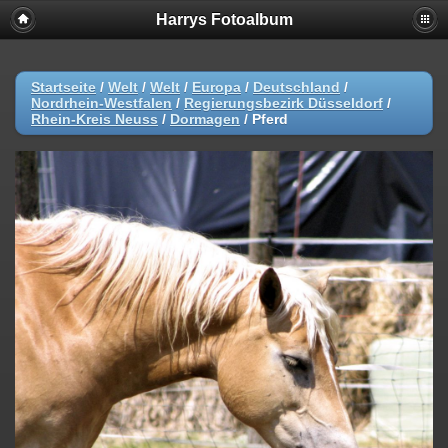
Harrys Fotoalbum
Startseite
/
Welt
/
Welt
/
Europa
/
Deutschland
/
Nordrhein-Westfalen
/
Regierungsbezirk Düsseldorf
/
Rhein-Kreis Neuss
/
Dormagen
/
Pferd