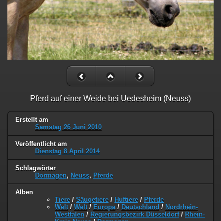
Pferd auf einer Weide bei Uedesheim (Neuss)
Erstellt am
Samstag 26 Juni 2010
Veröffentlicht am
Dienstag 8 April 2014
Schlagwörter
Dormagen
,
Neuss
,
Pferde
Alben
Tiere
/
Säugetiere
/
Huftiere
/
Pferde
Welt
/
Welt
/
Europa
/
Deutschland
/
Nordrhein-
Westfalen
/
Regierungsbezirk Düsseldorf
/
Rhein-