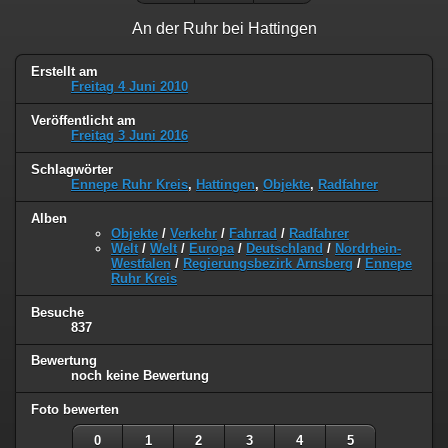
An der Ruhr bei Hattingen
Erstellt am
Freitag 4 Juni 2010
Veröffentlicht am
Freitag 3 Juni 2016
Schlagwörter
Ennepe Ruhr Kreis
,
Hattingen
,
Objekte
,
Radfahrer
Alben
Objekte
/
Verkehr
/
Fahrrad
/
Radfahrer
Welt
/
Welt
/
Europa
/
Deutschland
/
Nordrhein-
Westfalen
/
Regierungsbezirk Arnsberg
/
Ennepe
Ruhr Kreis
Besuche
837
Bewertung
noch keine Bewertung
Foto bewerten
0
1
2
3
4
5