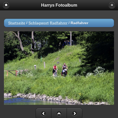
Harrys Fotoalbum
Startseite
/
Schlagwort
Radfahrer
/
Radfahrer