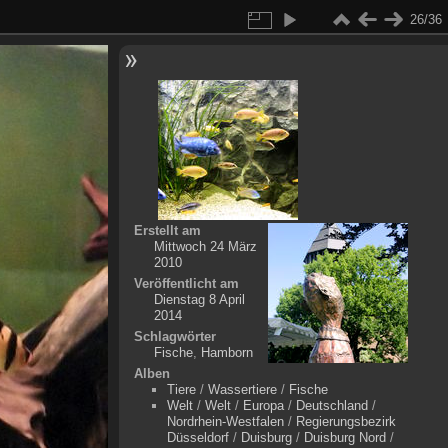
26/36
Erstellt am
Mittwoch 24 März
2010
Veröffentlicht am
Dienstag 8 April
2014
Schlagwörter
Fische
,
Hamborn
Alben
Tiere
/
Wassertiere
/
Fische
Welt
/
Welt
/
Europa
/
Deutschland
/
Nordrhein-Westfalen
/
Regierungsbezirk
Düsseldorf
/
Duisburg
/
Duisburg Nord
/