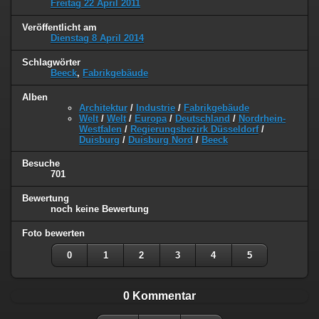
Freitag 22 April 2011
Veröffentlicht am
Dienstag 8 April 2014
Schlagwörter
Beeck
,
Fabrikgebäude
Alben
Architektur
/
Industrie
/
Fabrikgebäude
Welt
/
Welt
/
Europa
/
Deutschland
/
Nordrhein-
Westfalen
/
Regierungsbezirk Düsseldorf
/
Duisburg
/
Duisburg Nord
/
Beeck
Besuche
701
Bewertung
noch keine Bewertung
Foto bewerten
0
1
2
3
4
5
0 Kommentar