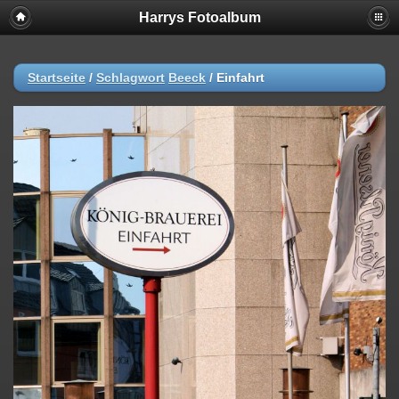
Harrys Fotoalbum
Startseite
/
Schlagwort
Beeck
/
Einfahrt