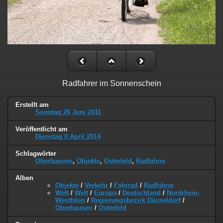
Radfahrer im Sonnenschein
Erstellt am
Sonntag 26 Juni 2011
Veröffentlicht am
Dienstag 8 April 2014
Schlagwörter
Oberhausen
,
Objekte
,
Osterfeld
,
Radfahrer
Alben
Objekte
/
Verkehr
/
Fahrrad
/
Radfahrer
Welt
/
Welt
/
Europa
/
Deutschland
/
Nordrhein-
Westfalen
/
Regierungsbezirk Düsseldorf
/
Oberhausen
/
Osterfeld