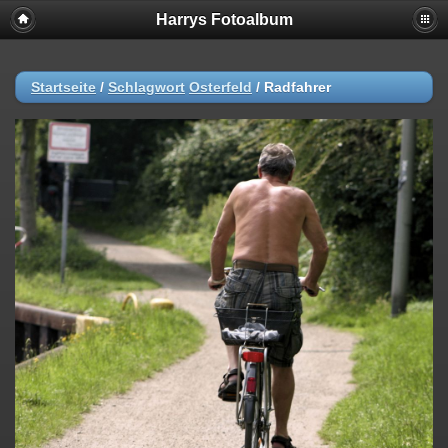
Harrys Fotoalbum
Startseite
/
Schlagwort
Osterfeld
/
Radfahrer