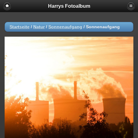
Harrys Fotoalbum
Startseite
/
Natur
/
Sonnenaufgang
/
Sonnenaufgang