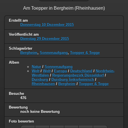
Am Toepper in Bergheim (Rheinhausen)
Erstellt am
Donnerstag 10 Dezember 2015
Veröffentlicht am
Dienstag 29 Dezember 2015
Schlagwörter
Bergheim
,
Sonnenaufgang
,
Toepper & Tegge
Alben
Natur
/
Sonnenaufgang
Welt
/
Welt
/
Europa
/
Deutschland
/
Nordrhein-
Westfalen
/
Regierungsbezirk Düsseldorf
/
Duisburg
/
Duisburg linksrheinisch
/
Rheinhausen
/
Bergheim
/
Toepper & Tegge
Besuche
476
Bewertung
noch keine Bewertung
Foto bewerten