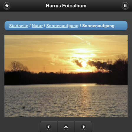
Harrys Fotoalbum
Startseite
/
Natur
/
Sonnenaufgang
/
Sonnenaufgang