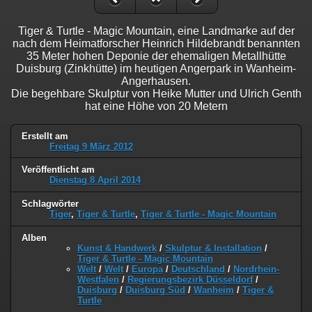
Tiger & Turtle - Magic Mountain, eine Landmarke auf der
nach dem Heimatforscher Heinrich Hildebrandt benannten
35 Meter hohen Deponie der ehemaligen Metallhütte
Duisburg (Zinkhütte) im heutigen Angerpark in Wanheim-
Angerhausen.
Die begehbare Skulptur von Heike Mutter und Ulrich Genth
hat eine Höhe von 20 Metern
Erstellt am
Freitag 9 März 2012
Veröffentlicht am
Dienstag 8 April 2014
Schlagwörter
Tiger
,
Tiger & Turtle
,
Tiger & Turtle - Magic Mountain
Alben
Kunst & Handwerk
/
Skulptur & Installation
/
Tiger & Turtle - Magic Mountain
Welt
/
Welt
/
Europa
/
Deutschland
/
Nordrhein-
Westfalen
/
Regierungsbezirk Düsseldorf
/
Duisburg
/
Duisburg Süd
/
Wanheim
/
Tiger &
Turtle