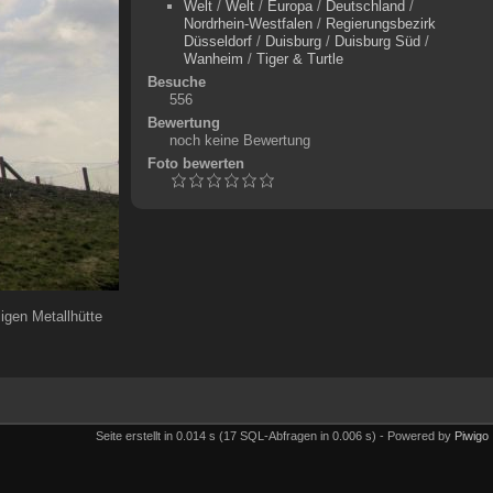
Welt
/
Welt
/
Europa
/
Deutschland
/
Nordrhein-Westfalen
/
Regierungsbezirk
Düsseldorf
/
Duisburg
/
Duisburg Süd
/
Wanheim
/
Tiger & Turtle
Besuche
556
Bewertung
noch keine Bewertung
Foto bewerten
igen Metallhütte
Seite erstellt in 0.014 s (17 SQL-Abfragen in 0.006 s) - Powered by
Piwigo