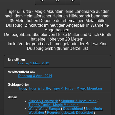
Tiger & Turtle - Magic Mountain, eine Landmarke auf der
nach dem Heimatforscher Heinrich Hildebrandt benannten
35 Meter hohen Deponie der ehemaligen Metallhütte
Duisburg (Zinkhütte) im heutigen Angerpark in Wanheim-
Angerhausen.
Die begehbare Skulptur von Heike Mutter und Ulrich Genth
hat eine Höhe von 20 Metern.
Im Im Vordergrund das Firmengelände der Befesa Zinc
Duisburg Gmbh (früher Berzelius)
Erstellt am
Freitag 9 März 2012
Veröffentlicht am
Dienstag 8 April 2014
Schlagwörter
Tiger
,
Tiger & Turtle
,
Tiger & Turtle - Magic Mountain
Alben
Kunst & Handwerk
/
Skulptur & Installation
/
Tiger & Turtle - Magic Mountain
Welt
/
Welt
/
Europa
/
Deutschland
/
Nordrhein-
Westfalen
/
Regierungsbezirk Düsseldorf
/