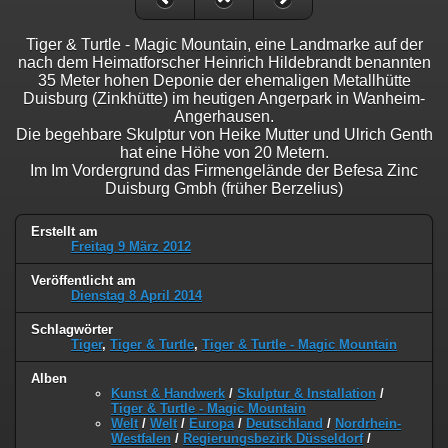
Tiger & Turtle - Magic Mountain, eine Landmarke auf der
nach dem Heimatforscher Heinrich Hildebrandt benannten
35 Meter hohen Deponie der ehemaligen Metallhütte
Duisburg (Zinkhütte) im heutigen Angerpark in Wanheim-
Angerhausen.
Die begehbare Skulptur von Heike Mutter und Ulrich Genth
hat eine Höhe von 20 Metern.
Im Im Vordergrund das Firmengelände der Befesa Zinc
Duisburg Gmbh (früher Berzelius)
Erstellt am
Freitag 9 März 2012
Veröffentlicht am
Dienstag 8 April 2014
Schlagwörter
Tiger
,
Tiger & Turtle
,
Tiger & Turtle - Magic Mountain
Alben
Kunst & Handwerk
/
Skulptur & Installation
/
Tiger & Turtle - Magic Mountain
Welt
/
Welt
/
Europa
/
Deutschland
/
Nordrhein-
Westfalen
/
Regierungsbezirk Düsseldorf
/