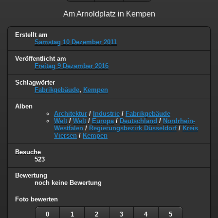
Am Arnoldplatz in Kempen
Erstellt am
Samstag 10 Dezember 2011
Veröffentlicht am
Freitag 9 Dezember 2016
Schlagwörter
Fabrikgebäude
,
Kempen
Alben
Architektur
/
Industrie
/
Fabrikgebäude
Welt
/
Welt
/
Europa
/
Deutschland
/
Nordrhein-
Westfalen
/
Regierungsbezirk Düsseldorf
/
Kreis
Viersen
/
Kempen
Besuche
523
Bewertung
noch keine Bewertung
Foto bewerten
0
1
2
3
4
5