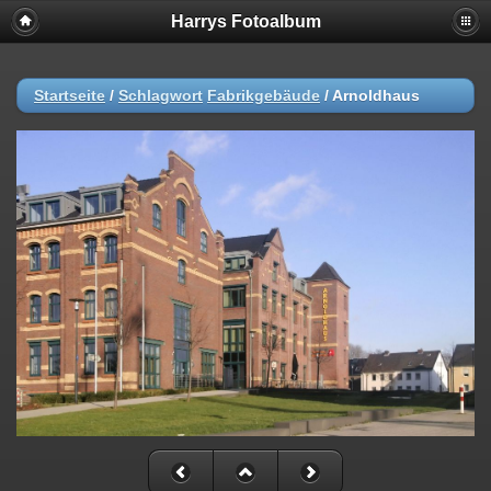
Harrys Fotoalbum
Startseite
/
Schlagwort
Fabrikgebäude
/
Arnoldhaus