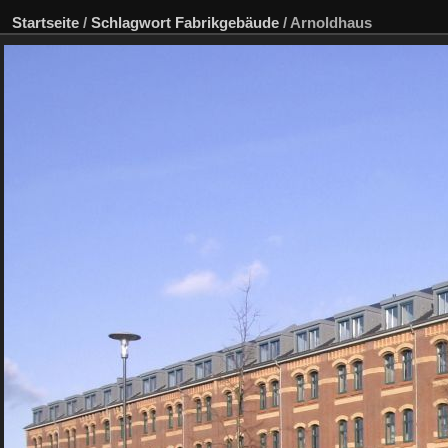
Startseite
/
Schlagwort
Fabrikgebäude
/
Arnoldhaus