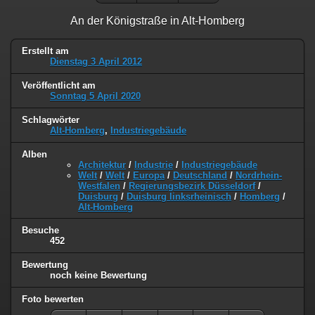
An der Königstraße in Alt-Homberg
Erstellt am
Dienstag 3 April 2012
Veröffentlicht am
Sonntag 5 April 2020
Schlagwörter
Alt-Homberg
,
Industriegebäude
Alben
Architektur
/
Industrie
/
Industriegebäude
Welt
/
Welt
/
Europa
/
Deutschland
/
Nordrhein-
Westfalen
/
Regierungsbezirk Düsseldorf
/
Duisburg
/
Duisburg linksrheinisch
/
Homberg
/
Alt-Homberg
Besuche
452
Bewertung
noch keine Bewertung
Foto bewerten