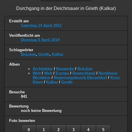
Durchgang in der Deichmauer in Grieth (Kalkar)
Erstellt am
Samstag 14 April 2012
Veröffentlicht am
Dienstag 8 April 2014
Schlagwörter
Brücken
,
Grieth
,
Kalkar
Alben
Architektur
/
Bauwerke
/
Brücken
Welt
/
Welt
/
Europa
/
Deutschland
/
Nordrhein-
Westfalen
/
Regierungsbezirk Düsseldorf
/
Kreis
Kleve
/
Kalkar
/
Grieth
Besuche
841
Bewertung
noch keine Bewertung
Foto bewerten
0
1
2
3
4
5