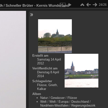
24/26
th
/
Schneller Brüter - Kernis Wunderland
Erstellt am
Samstag 14 April
2012
Veröffentlicht am
Dienstag 8 April
2014
Schlagwörter
Flüsse
,
Grieth
,
Kalkar
Alben
Natur
/
Gewässer
/
Flüsse
Welt
/
Welt
/
Europa
/
Deutschland
/
Nordrhein-Westfalen
/
Regierungsbezirk