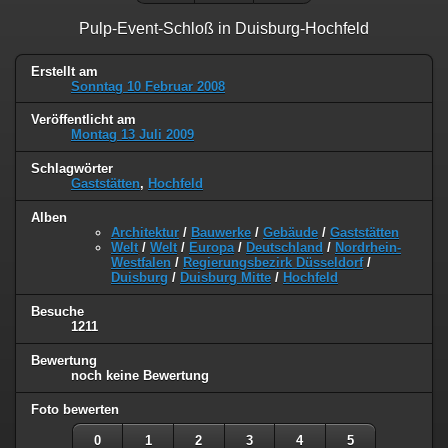
Pulp-Event-Schloß in Duisburg-Hochfeld
Erstellt am
Sonntag 10 Februar 2008
Veröffentlicht am
Montag 13 Juli 2009
Schlagwörter
Gaststätten
,
Hochfeld
Alben
Architektur
/
Bauwerke
/
Gebäude
/
Gaststätten
Welt
/
Welt
/
Europa
/
Deutschland
/
Nordrhein-
Westfalen
/
Regierungsbezirk Düsseldorf
/
Duisburg
/
Duisburg Mitte
/
Hochfeld
Besuche
1211
Bewertung
noch keine Bewertung
Foto bewerten
0
1
2
3
4
5