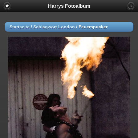
Harrys Fotoalbum
Startseite
/
Schlagwort
London
/
Feuerspucker