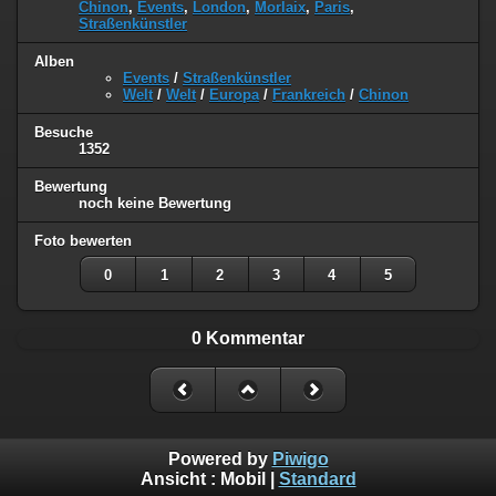
Chinon
,
Events
,
London
,
Morlaix
,
Paris
,
Straßenkünstler
Alben
Events
/
Straßenkünstler
Welt
/
Welt
/
Europa
/
Frankreich
/
Chinon
Besuche
1352
Bewertung
noch keine Bewertung
Foto bewerten
0
1
2
3
4
5
0 Kommentar
Powered by
Piwigo
Ansicht :
Mobil
|
Standard