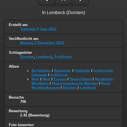
In Lembeck (Dorsten)
Erstellt am
Samstag 9 Juni 2012
Veröffentlicht am
Montag 2 Dezember 2019
Schlagwörter
Dorsten
,
Lembeck
,
Schlösser
Alben
Architektur
/
Bauwerke
/
Gebäude
/
historische
Gebäude
/
Schlösser
Welt
/
Welt
/
Europa
/
Deutschland
/
Nordrhein-
Westfalen
/
Regierungsbezirk Münster
/
Kreis
Recklinghausen
/
Dorsten
/
Lembeck
Besuche
706
Bewertung
2.42
(Bewertung)
Foto bewerten