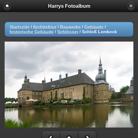
Harrys Fotoalbum
Startseite
/
Architektur
/
Bauwerke
/
Gebäude
/
historische Gebäude
/
Schlösser
/
Schloß Lembeck