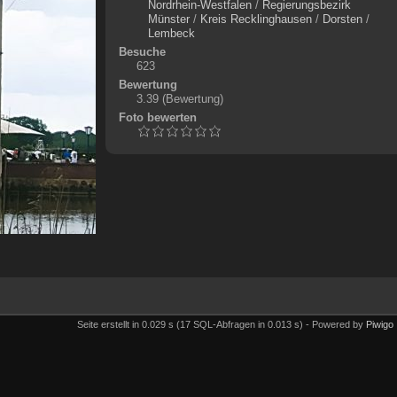
Nordrhein-Westfalen
/
Regierungsbezirk
Münster
/
Kreis Recklinghausen
/
Dorsten
/
Lembeck
Besuche
623
Bewertung
3.39
(Bewertung)
Foto bewerten
Seite erstellt in 0.029 s (17 SQL-Abfragen in 0.013 s) - Powered by
Piwigo